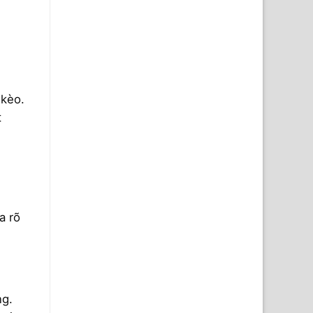
 kèo.
t
a rõ
ng.