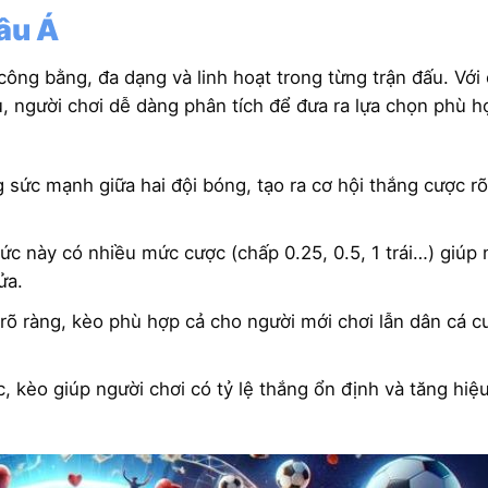
âu Á
ông bằng, đa dạng và linh hoạt trong từng trận đấu. Với 
, người chơi dễ dàng phân tích để đưa ra lựa chọn phù h
 sức mạnh giữa hai đội bóng, tạo ra cơ hội thắng cược rõ
hức này có nhiều mức cược (chấp 0.25, 0.5, 1 trái…) giúp 
ửa.
ệ rõ ràng, kèo phù hợp cả cho người mới chơi lẫn dân cá c
c, kèo giúp người chơi có tỷ lệ thắng ổn định và tăng hiệ