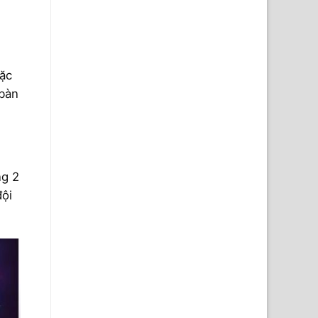
oặc
 bàn
ng 2
đội