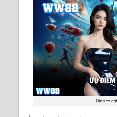
Tăng cơ hội