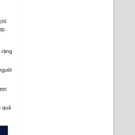
chỉ
ợp.
 ràng
người
ược
u quả