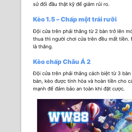
sử đối đầu thật kỹ để giảm rủi ro.
Kèo 1.5 – Chấp một trái rưỡi
Đội cửa trên phải thắng từ 2 bàn trở lên 
thua thì người chơi cửa trên đều mất tiền. 
là thắng.
Kèo chấp Châu Á 2
Đội cửa trên phải thắng cách biệt từ 3 bàn 
bàn, kèo được tính hòa và hoàn tiền cho c
mạnh để đảm bảo an toàn khi đặt cược.