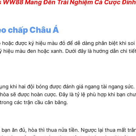
s WW88 Mang Đến Trải Nghiệm Cá Cược Đỉnh
èo chấp Châu Á
o hoặc được ký hiệu màu đỏ để dễ dàng phân biệt khi soi
 hiệu màu đen hoặc xanh. Dưới đây là hướng dẫn chi tiế
ụng khi hai đội bóng được đánh giá ngang tài ngang sức.
 hòa sẽ được hoàn cược. Đây là tỷ lệ phù hợp khi bạn chư
 trong các trận cầu cân bằng.
là bạn ăn đủ, hòa thì thua nửa tiền. Ngược lại thua mất trắ